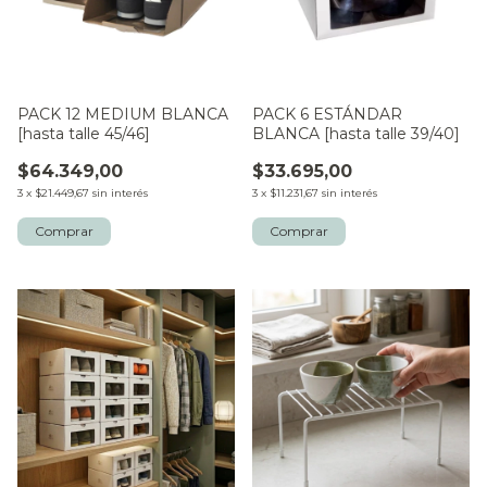
PACK 12 MEDIUM BLANCA
PACK 6 ESTÁNDAR
[hasta talle 45/46]
BLANCA [hasta talle 39/40]
$64.349,00
$33.695,00
3
x
$21.449,67
sin interés
3
x
$11.231,67
sin interés