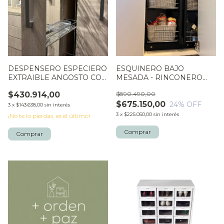
DESPENSERO ESPECIERO
ESQUINERO BAJO
EXTRAIBLE ANGOSTO CON
MESADA - RINCONERO
ESTANTES
PEDRO
$430.914,00
$890.490,00
$675.150,00
24
% OFF
3
x
$143.638,00
sin interés
3
x
$225.050,00
sin interés
¡No te lo pierdas, es el último!