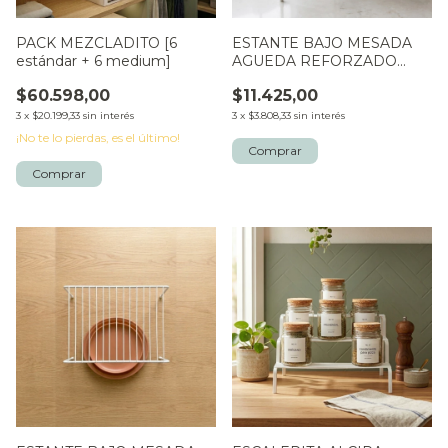
PACK MEZCLADITO [6
ESTANTE BAJO MESADA
estándar + 6 medium]
AGUEDA REFORZADO
MINI
$60.598,00
$11.425,00
3
x
$20.199,33
sin interés
3
x
$3.808,33
sin interés
¡No te lo pierdas, es el último!