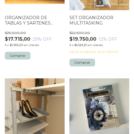
ORGANIZADOR DE
SET ORGANIZADOR
TABLAS Y SARTENES
MULTITASKING
ANTONIA
$25.000,00
$22.500,00
$17.715,00
$19.750,00
29
% OFF
12
% OFF
3
x
$5.905,00
sin interés
3
x
$6.583,33
sin interés
¡No te lo pierdas, es el último!