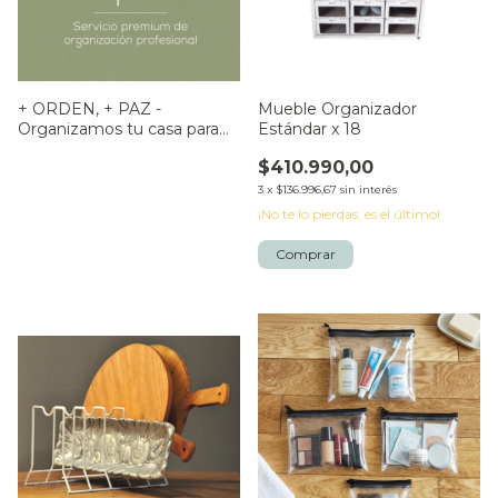
+ ORDEN, + PAZ -
Mueble Organizador
Organizamos tu casa para
Estándar x 18
hacerte la vida más fácil.
$410.990,00
3
x
$136.996,67
sin interés
¡No te lo pierdas, es el último!