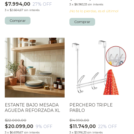
$7.994,00
27
% OFF
3
x
$8.983,33
sin interés
3
x
$2.664,67
sin interés
¡No te lo pierdas, es el último!
Comprar
ESTANTE BAJO MESADA
PERCHERO TRIPLE
AGUEDA REFORZADA XL
PABLO
$22.000,00
$14.990,00
$20.099,00
$11.749,00
9
% OFF
22
% OFF
3
x
$6.699,67
sin interés
3
x
$3.916,33
sin interés