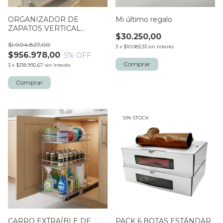
ORGANIZADOR DE
Mi último regalo
ZAPATOS VERTICAL
$30.250,00
EXTRAIBLE
$1.004.827,00
3
x
$10.083,33
sin interés
$956.978,00
5
% OFF
3
x
$318.992,67
sin interés
SIN STOCK
CARRO EXTRAÍBLE DE
PACK 6 BOTAS ESTÁNDAR