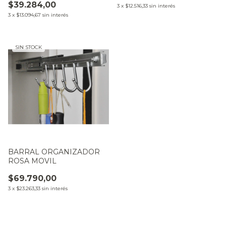
$39.284,00
3
x
$12.516,33
sin interés
3
x
$13.094,67
sin interés
SIN STOCK
BARRAL ORGANIZADOR
ROSA MOVIL
$69.790,00
3
x
$23.263,33
sin interés