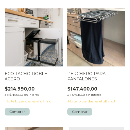
ECO-TACHO DOBLE
PERCHERO PARA
ACERO
PANTALONES
$214.990,00
$147.400,00
3
x
$71.663,33
sin interés
3
x
$49.133,33
sin interés
¡No te lo pierdas, es el último!
¡No te lo pierdas, es el último!
Comprar