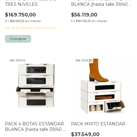
TRES NIVELES
BLANCA [hasta talle 39/40 y
caña 40cm]
$169.750,00
$56.119,00
3
x
$56.583,33
sin interés
3
x
$18.706,33
sin interés
¡No te lo pierdas, es el último!
Comprar
SIN STOCK
SIN STOCK
PACK 4 BOTAS ESTÁNDAR
PACK MIXTO ESTÁNDAR
BLANCA [hasta talle 39/40 y
$37.549,00
caña 40cm]