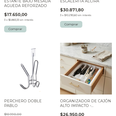
ESTANTE BAJO MESADA
ESCALERITA ALCIRA
AGUEDA REFORZADO
$30.871,80
$17.650,00
3
x
$10.290,60
sin interés
3
x
$5.883,33
sin interés
PERCHERO DOBLE
ORGANIZADOR DE CAJÓN
PABLO
ALTO IMPACTO -
CUBERTEROS A MEDIDA
$10.990,00
$26.950,00