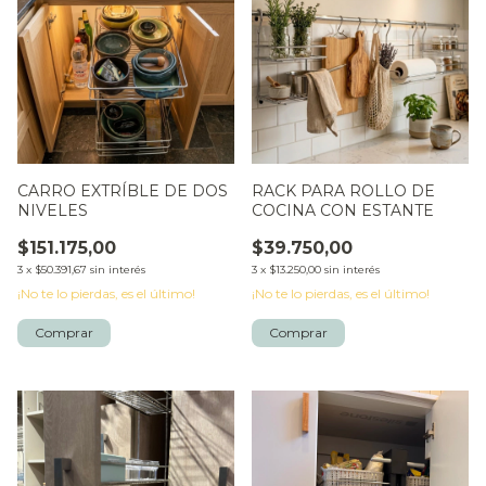
CARRO EXTRÍBLE DE DOS
RACK PARA ROLLO DE
NIVELES
COCINA CON ESTANTE
$151.175,00
$39.750,00
3
x
$50.391,67
sin interés
3
x
$13.250,00
sin interés
¡No te lo pierdas, es el último!
¡No te lo pierdas, es el último!
Comprar