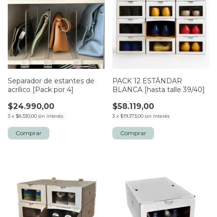
Separador de estantes de
PACK 12 ESTÁNDAR
acrílico [Pack por 4]
BLANCA [hasta talle 39/40]
$24.990,00
$58.119,00
3
x
$8.330,00
sin interés
3
x
$19.373,00
sin interés