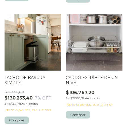
TACHO DE BASURA
CARRO EXTRÍBLE DE UN
SIMPLE
NIVEL
$139.995,00
$106.767,20
$130.253,40
7
% OFF
3
x
$35.589,07
sin interés
3
x
$43.417,80
sin interés
¡No te lo pierdas, es el último!
¡No te lo pierdas, es el último!
Comprar