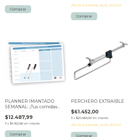
¡No te lo pierdas, es el último!
PLANNER IMANTADO
PERCHERO EXTRAIBLE
SEMANAL: ¡Tus comidas
$61.452,00
organizadas!
$12.487,99
3
x
$20.484,00
sin interés
3
x
$4.162,66
sin interés
¡No te lo pierdas, es el último!