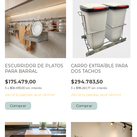
ESCURRIDOR DE PLATOS
CARRO EXTRAÍBLE PARA
PARA BARRAL
DOS TACHOS
$175.479,00
$294.783,50
3
x
$58.493,00
sin interés
3
x
$98.261,17
sin interés
¡No te lo pierdas, es el último!
¡No te lo pierdas, es el último!