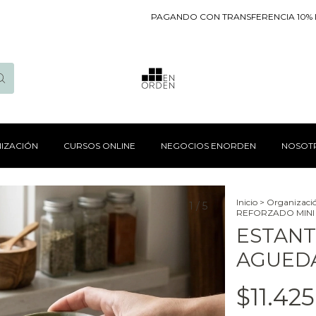
PAGANDO CON TRANSFERENCIA 10% DE D
IZACIÓN
CURSOS ONLINE
NEGOCIOS ENORDEN
NOSOT
Inicio
>
Organizaci
1
/
5
REFORZADO MINI
ESTANT
AGUEDA
$11.42