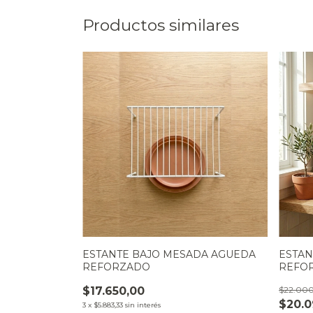
Productos similares
ESTANTE BAJO MESADA AGUEDA
ESTAN
REFORZADO
REFOR
$17.650,00
$22.00
$20.0
3
x
$5.883,33
sin interés