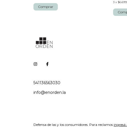
3
x
$6.699
541136563030
info@enorden.la
Defensa de las y los consumidores. Para reclamos
ingresá 