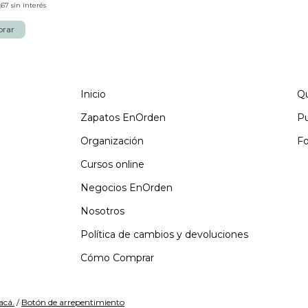
,67
sin interés
Inicio
Q
Zapatos EnOrden
Pu
Organización
Fo
Cursos online
Negocios EnOrden
Nosotros
Política de cambios y devoluciones
Cómo Comprar
acá.
/
Botón de arrepentimiento