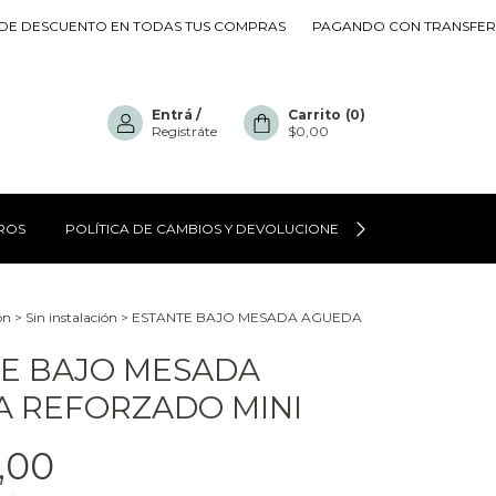
ESCUENTO EN TODAS TUS COMPRAS
PAGANDO CON TRANSFERENCIA
Entrá
/
Carrito
(
0
)
Registráte
$0,00
ROS
POLÍTICA DE CAMBIOS Y DEVOLUCIONES
CÓMO COMPR
ón
>
Sin instalación
>
ESTANTE BAJO MESADA AGUEDA
E BAJO MESADA
 REFORZADO MINI
5,00