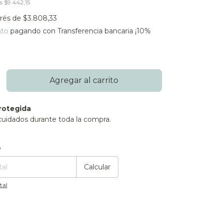
os
$9.442,15
erés de
$3.808,33
nto
pagando con Transferencia bancaria ¡10%
rotegida
cuidados durante toda la compra.
:
Cambiar CP
o
Calcular
tal