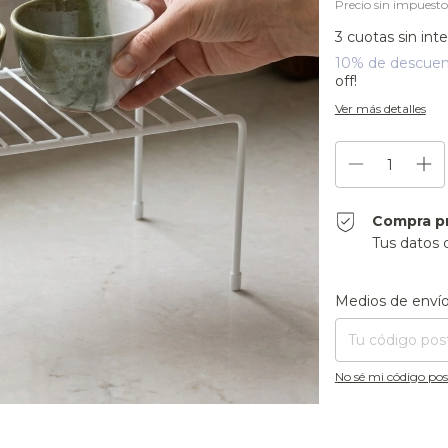
Precio sin impuest
3
cuotas sin int
10% de descue
off!
Ver más detalles
Compra p
Tus datos 
Entregas para el CP
Medios de enví
No sé mi código pos