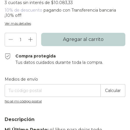
3
cuotas sin interés de
$10.083,33
10% de descuento
pagando con Transferencia bancaria
¡10% off!
Ver más detalles
Compra protegida
Tus datos cuidados durante toda la compra.
Entregas para el CP:
Cambiar CP
Medios de envío
Calcular
No sé mi código postal
Descripción
Mi Último Regalo:
el libro para dejar todo