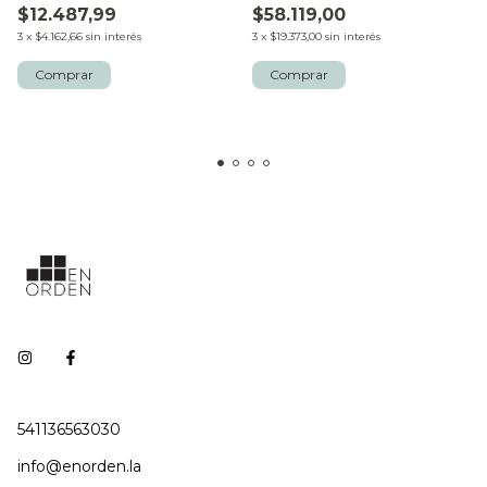
$12.487,99
$58.119,00
3
x
$4.162,66
sin interés
3
x
$19.373,00
sin interés
541136563030
info@enorden.la