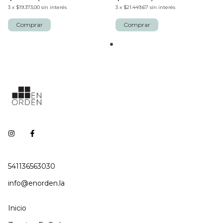
3
x
$19.373,00
sin interés
3
x
$21.449,67
sin interés
541136563030
info@enorden.la
Inicio