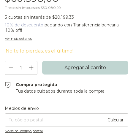
Precio sin impuestos
$50.080,99
3
cuotas sin interés de
$20.199,33
10% de descuento
pagando con Transferencia bancaria
¡10% off!
Ver más detalles
¡No te lo pierdas, es el último!
Compra protegida
Tus datos cuidados durante toda la compra.
Entregas para el CP:
Cambiar CP
Medios de envío
Calcular
No sé mi código postal