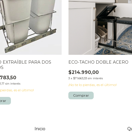
 EXTRAÍBLE PARA DOS
ECO-TACHO DOBLE ACERO
OS
$214.990,00
783,50
3
x
$71.663,33
sin interés
1,17
sin interés
¡No te lo pierdas, es el último!
 pierdas, es el último!
Inicio
Q