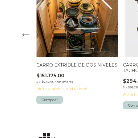
UN NIVEL
CARRO EXTRÍBLE DE DOS NIVELES
CARRO
TACH
$151.175,00
$294.
3
x
$50.391,67
sin interés
3
x
$98.26
!
¡No te lo pierdas, es el último!
¡No te lo
Comprar