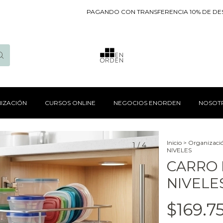
PAGANDO CON TRANSFERENCIA 10% DE DESCUEN
IZACIÓN
CURSOS ONLINE
NEGOCIOS ENORDEN
NOSOT
Inicio
>
Organizaci
1
/
4
NIVELES
CARRO 
NIVELE
$169.7