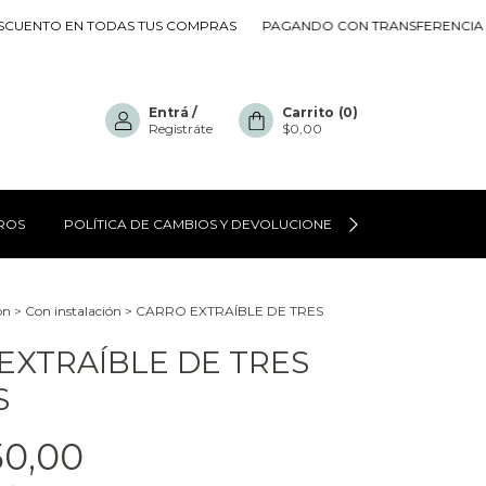
TO EN TODAS TUS COMPRAS
PAGANDO CON TRANSFERENCIA 10% D
Entrá
/
Carrito
(
0
)
Registráte
$0,00
ROS
POLÍTICA DE CAMBIOS Y DEVOLUCIONES
CÓMO COMPR
ón
>
Con instalación
>
CARRO EXTRAÍBLE DE TRES
EXTRAÍBLE DE TRES
S
50,00