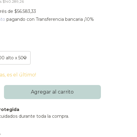
os
$140.289,26
erés de
$56.583,33
nto
pagando con Transferencia bancaria ¡10%
as, es el último!
rotegida
cuidados durante toda la compra.
:
Cambiar CP
o