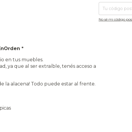
No sé mi código pos
EnOrden *
cio en tus muebles.
, ya que al ser extraíble, tenés acceso a
de la alacena! Todo puede estar al frente.
picas