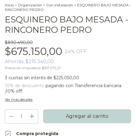
Inicio
>
Organización
>
Con instalación
>
ESQUINERO BAJO MESADA -
RINCONERO PEDRO
ESQUINERO BAJO MESADA -
RINCONERO PEDRO
$890.490,00
$675.150,00
24
% OFF
Ahorrás:
$215.340,00
Precio sin impuestos
$557.975,21
3
cuotas sin interés de
$225.050,00
10% de descuento
pagando con Transferencia bancaria
¡10% off!
Ver más detalles
Compra protegida