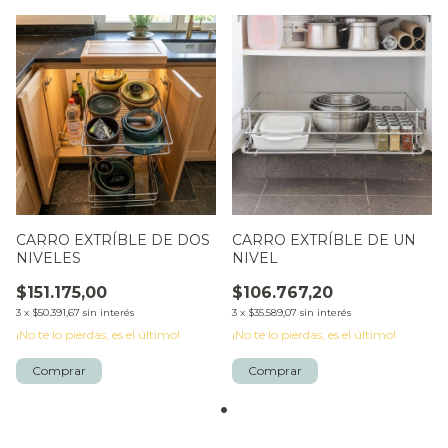
CARRO EXTRÍBLE DE DOS
CARRO EXTRÍBLE DE UN
NIVELES
NIVEL
$151.175,00
$106.767,20
3
x
$50.391,67
sin interés
3
x
$35.589,07
sin interés
¡No te lo pierdas, es el último!
¡No te lo pierdas, es el último!
Comprar
Comprar