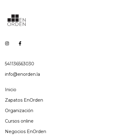
541136563030
info@enorden.la
Inicio
Zapatos EnOrden
Organización
Cursos online
Negocios EnOrden