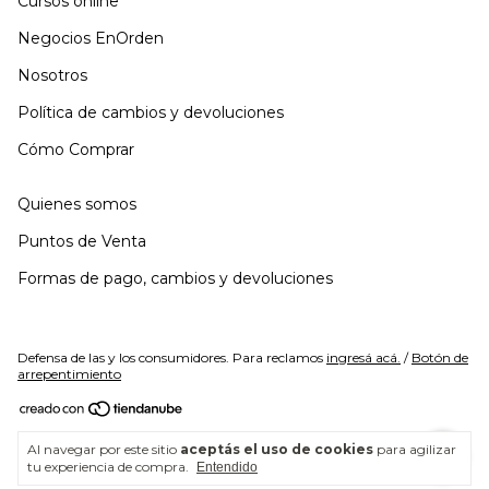
Cursos online
Negocios EnOrden
Nosotros
Política de cambios y devoluciones
Cómo Comprar
Quienes somos
Puntos de Venta
Formas de pago, cambios y devoluciones
Defensa de las y los consumidores. Para reclamos
ingresá acá.
/
Botón de
arrepentimiento
Copyright EnOrden - 33710419669 - 2026. Todos los derechos
Al navegar por este sitio
aceptás el uso de cookies
para agilizar
reservados.
tu experiencia de compra.
Entendido