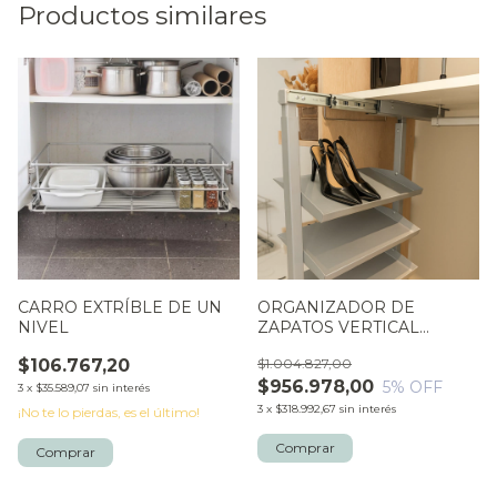
Productos similares
CARRO EXTRÍBLE DE UN
ORGANIZADOR DE
NIVEL
ZAPATOS VERTICAL
EXTRAIBLE
$106.767,20
$1.004.827,00
$956.978,00
5
% OFF
3
x
$35.589,07
sin interés
3
x
$318.992,67
sin interés
¡No te lo pierdas, es el último!
Comprar