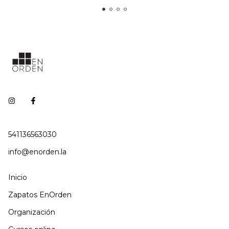
541136563030
info@enorden.la
Inicio
Zapatos EnOrden
Organización